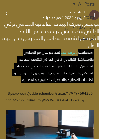
All Posts
البينات تك
All Posts
5 يونيو 2024
1 دقيقة قراءة
مؤسس شركة البينات القانونية المحامي تركي
الاستثمارالأجنبي
الحارثي متحدثا في غرفة جدة في اللقاء
التعريفي لتثقيف المحامين المتدربين في اليوم
أخر الأخبار
الاول
استضافت 
#غرفة_جدة
لقاء تعريفي مع المحامي 
والمستشار القانوني تركي الحارثي لتثقيف المحامين 
المتدريبن والادارات القانونية بالشركات في اختصاصات 
المحاكم واخلاقيات المهنة وصياغة وتوثيق العقود وادارة 
الجلسات القضائية والابجديات القانونية والقضائية.
https://x.com/jeddahchamber/status/179797684250
4417623?s=48&t=OqXkXXntBGntwFxFc62trg